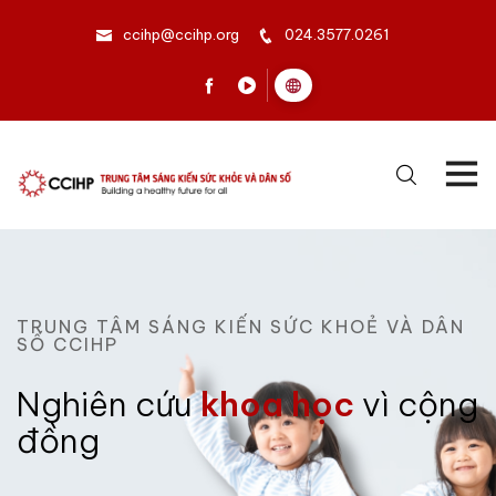
ccihp@ccihp.org
024.3577.0261
TRUNG TÂM SÁNG KIẾN SỨC KHOẺ VÀ DÂN
SỐ CCIHP
Nghiên cứu
khoa học
vì cộng
đồng